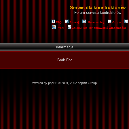
Serwis dla konstruktorów
Forum serwisu kontruktorów
FAQ
Szukaj
Użytkownicy
Grupy
Profil
Zaloguj się, by sprawdzić wiadomości
Informacja
Brak For
Powered by
phpBB
© 2001, 2002 phpBB Group